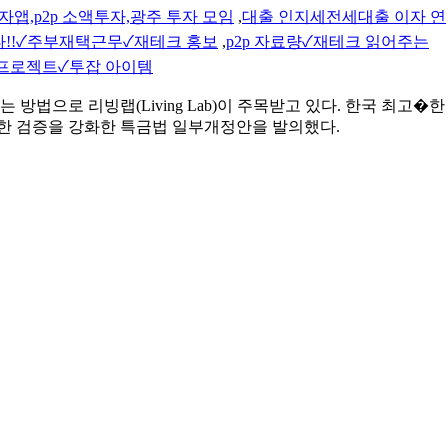
앱,p2p 소액투자,광주 투자 모임
,
대출 인지세전세대출 이자 연
!!✓주부재택근무✓재테크 홍보
,
p2p 자료량✓재테크 읽어주는
기 프로젝트✓투잡 아이템
 방법으로 리빙랩(Living Lab)이 주목받고 있다. 한국 최고�한
대한 검증을 강화한 특금법 일부개정안을 발의했다.