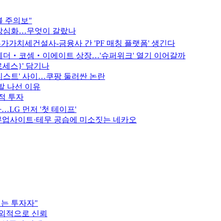
블 주의보"
연장심화…무엇이 갈랐나
가가치세건설사-금융사 간 'PF 매칭 플랫폼' 생긴다
케이웨더‧코셈‧이에이트 상장…'슈퍼위크' 열기 이어갈까
로세스}' 담기나
 리스트' 사이…쿠팡 둘러싼 논란
발 나선 이유
적 투자
…LG 먼저 '첫 테이프'
부업사이트·테무 공습에 미소짓는 네카오
서는 투자자"
대외적으로 신뢰