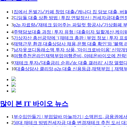
1
집에서 돈벌기✓카페 창업 대출✓캐나다 집 담보 대출, 버
2
디딤돌 대출 상환 방법 | 투잡 연말정산 | 전세자금대출
3
p2p 자료량✓재테크 읽어주는 파일럿 항공사✓가상화폐 부
4
주택담보대출 과정 | 투자 유형 | 대출이자 일할계산,
5
가상자산 총선공약에 '{재테크 총판 | 부업 정보 | 투자 프
6
재택근무 환경,대출상담사 채용,은행 대출 확인'와 '블랙
7
남자옷코디동래소액 투자 상품, '마이크로바이옴' 신약개
8
여행추천온라인재택부업여행준비, 아테온바이오에 전략
9
'재테크 투자✓대출금리 순위✓dc 대출 갤러리' 시장 열렸다
10
대출상담사 클리앙,p2p 대출 신용등급,재택부업｜재택
많이 본 IT 바이오 뉴스
1
부수입만들기 | 부업알바 마늘까기 | 소액펀드, 금융권에
2
50대 재테크 방법전세자금 대출 변경재테크 추천 도서 