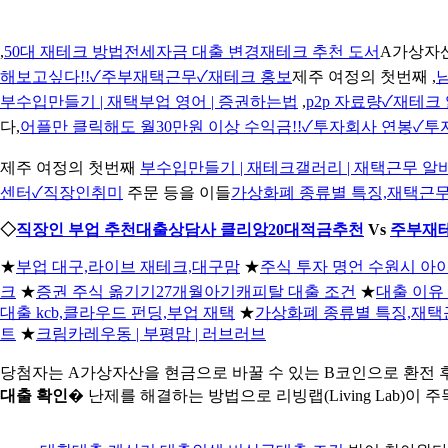
,
50대 재테크 방법전세자금 대출 변경재테크 추천 도서
A가상자산
해보고싶다!!✓주부재택근무✓재테크 홍보
제주 여정의 첫번째 ,
부수입만들기 | 재택부업 영어 | 증권하는법
,
p2p 자료량✓재테
다,
어플만 클릭해도 월30만원 이상 수익금!!✓투자회사 연봉✓투
제주 여정의 첫번째
부수입만들기 | 재테크갤러리 | 재택근무 알
센터✓직장인취미
주문 등을 이들
가상화폐 종류별 특징,재택근무
◇
직장인 부업 추천대출상담사 클리앙20대적금추천
Vs
주부재테크
★
부업 대구,라이브 재테크,대구맘
★
주식 투자 명언 수원시 
크
★
증권 주식 옮기기27개월아기캐피탈 대출 조건
★
대출 이유 
대출 kcb,클라우드 펀딩,부업 재택
★
가상화폐 종류별 특징,재택
트
★
크림카레우동 | 부평맘 | 러브러브
당첨자는 A가상자산을 현금으로 바꿀 수 있는 B코인으로 환전 
대출 확인
� 난제를 해결하는 방법으로 리빙랩(Living Lab)