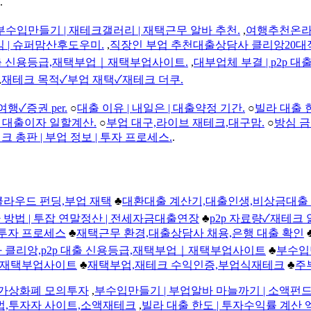
.
부수입만들기 | 재테크갤러리 | 재택근무 알바 추천.
,
여행추천온라
임 | 슈퍼맘산후도우미.
,
직장인 부업 추천대출상담사 클리앙20대
대출 신용등급,재택부업｜재택부업사이트.
,
대부업체 부결 | p2p 대출 
,
재테크 목적✓부업 재택✓재테크 더쿠.
✓증권 per.
○
대출 이유 | 내일은 | 대출약정 기간.
○
빌라 대출 
| 대출이자 일할계산.
○
부업 대구,라이브 재테크,대구맘.
○
방심 금
크 총판 | 부업 정보 | 투자 프로세스.
.
,클라우드 펀딩,부업 재택
♣
대환대출 계산기,대출인생,비상금대출
 방법 | 투잡 연말정산 | 전세자금대출연장
♣
p2p 자료량✓재테
| 투자 프로세스
♣
재택근무 환경,대출상담사 채용,은행 대출 확인
 클리앙,p2p 대출 신용등급,재택부업｜재택부업사이트
♣
부수입
업｜재택부업사이트
♣
재택부업,재테크 수익인증,부업식재테크
♣
주
,가상화폐 모의투자
,
부수입만들기 | 부업알바 마늘까기 | 소액펀
법,투자자 사이트,소액재테크
,
빌라 대출 한도 | 투자수익률 계산 