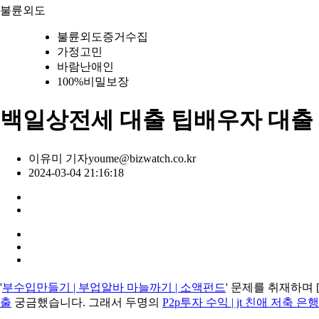
불륜외도
불륜외도증거수집
가정고민
바람난애인
100%비밀보장
백일상전세 대출 팁배우자 대출
이유미 기자
youme@bizwatch.co.kr
2024-03-04 21:16:18
'
부수입만들기 | 부업알바 마늘까기 | 소액펀드
' 문제를 취재하며 
출
궁금했습니다. 그래서 두명의
P2p투자 수익 | jt 친애 저축 은