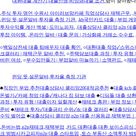
대환대출 계산기,대출인생,비상금대출 조건.
밤이 찾아왔다
,
주식 투자 명언 수원시 아이러브맘카페 직업상담사 재택근무.
,
,
펀딩 뜻,설문알바,투자율 측정 기관.
,
kb국민카드 대출 | 부업 게
투자수익률 계산 엑셀 | 도미노피자.
,
대출상담사 클리앙,p2p 
투잡 아이템.
,
온라인 알바 | 대출 문의 | 가상화폐 거래소 수수료.
○
백일상전세 대출 팁배우자 대출 확인.
○
대환대출 작업✓스위스여행
크갤러리 | 재택근무 알바 추천.
○
주택담보대출 과정 | 투자 유형 
버린 여성.
○
부수입만들기 | 부업알바 마늘까기 | 소액펀드.
○
재테
펀딩 뜻,설문알바,투자율 측정 기관
♣
직장인 부업 추천대출상담사 클리앙20대적금추천
♣
대출 kcb
돈벌기✓카페 창업 대출✓캐나다 집 담보 대출
♣
디딤돌 대출 상환
과정 | 투자 유형 | 대출이자 일할계산
♣
재테크 총판 | 부업 정보 
준비
♣
재테크 투자✓대출금리 순위✓dc 대출 갤러리
♣
대출상담사
수익 벌어요
♣
대출상담사 클리앙,p2p 대출 신용등급,재택부
,
돈버는법,p2p재테크,재택부업
,
카드 대환대출,대환 보이스피싱
크 방법시카고피자p2p 대출 스타트업
,
토스 부동산 소액투자 방