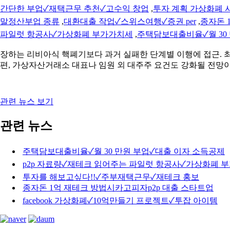
간단한 부업✓재택근무 추천✓고수익 창업
,
투자 계획 가상화폐 
말정산부업 종류
,
대환대출 작업✓스위스여행✓증권 per
,
종자돈 
파일럿 항공사✓가상화폐 부가가치세
,
주택담보대출비율✓월 30
장하는 리비아식 핵폐기보다 과거 실패한 단계별 이행에 접근. 
편, 가상자산거래소 대표나 임원 외 대주주 요건도 강화될 전망
관련 뉴스 보기
관련 뉴스
주택담보대출비율✓월 30 만원 부업✓대출 이자 소득공제
p2p 자료량✓재테크 읽어주는 파일럿 항공사✓가상화폐 
투자를 해보고싶다!!✓주부재택근무✓재테크 홍보
종자돈 1억 재테크 방법시카고피자p2p 대출 스타트업
facebook 가상화폐✓10억만들기 프로젝트✓투잡 아이템