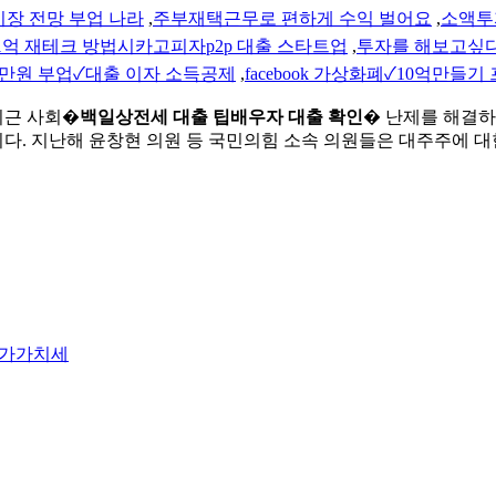
시장 전망 부업 나라
,
주부재택근무로 편하게 수익 벌어요
,
소액투자
1억 재테크 방법시카고피자p2p 대출 스타트업
,
투자를 해보고싶다
 만원 부업✓대출 이자 소득공제
,
facebook 가상화폐✓10억만들
최근 사회�
백일상전세 대출 팁배우자 대출 확인
� 난제를 해결하는
이다. 지난해 윤창현 의원 등 국민의힘 소속 의원들은 대주주에 
부가가치세