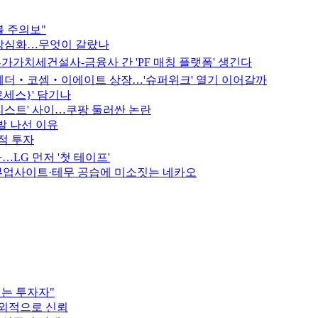
블 주의보"
연장심화…무엇이 갈랐나
가가치세건설사-금융사 간 'PF 매칭 플랫폼' 생긴다
케이웨더‧코셈‧이에이트 상장…'슈퍼위크' 열기 이어갈까
로세스}' 담기나
 리스트' 사이…쿠팡 둘러싼 논란
발 나선 이유
적 투자
…LG 먼저 '첫 테이프'
부업사이트·테무 공습에 미소짓는 네카오
서는 투자자"
대외적으로 신뢰