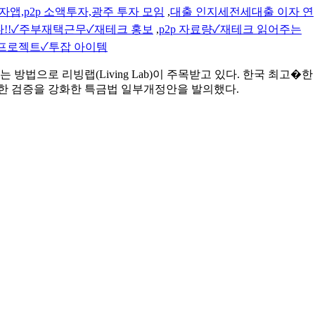
앱,p2p 소액투자,광주 투자 모임
,
대출 인지세전세대출 이자 연
!!✓주부재택근무✓재테크 홍보
,
p2p 자료량✓재테크 읽어주는
기 프로젝트✓투잡 아이템
 방법으로 리빙랩(Living Lab)이 주목받고 있다. 한국 최고�한
대한 검증을 강화한 특금법 일부개정안을 발의했다.