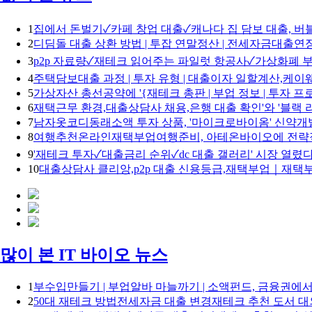
1
집에서 돈벌기✓카페 창업 대출✓캐나다 집 담보 대출, 버
2
디딤돌 대출 상환 방법 | 투잡 연말정산 | 전세자금대출
3
p2p 자료량✓재테크 읽어주는 파일럿 항공사✓가상화폐 부
4
주택담보대출 과정 | 투자 유형 | 대출이자 일할계산,
5
가상자산 총선공약에 '{재테크 총판 | 부업 정보 | 투자 프
6
재택근무 환경,대출상담사 채용,은행 대출 확인'와 '블랙
7
남자옷코디동래소액 투자 상품, '마이크로바이옴' 신약개
8
여행추천온라인재택부업여행준비, 아테온바이오에 전략
9
'재테크 투자✓대출금리 순위✓dc 대출 갤러리' 시장 열렸다
10
대출상담사 클리앙,p2p 대출 신용등급,재택부업｜재택
많이 본 IT 바이오 뉴스
1
부수입만들기 | 부업알바 마늘까기 | 소액펀드, 금융권에
2
50대 재테크 방법전세자금 대출 변경재테크 추천 도서 