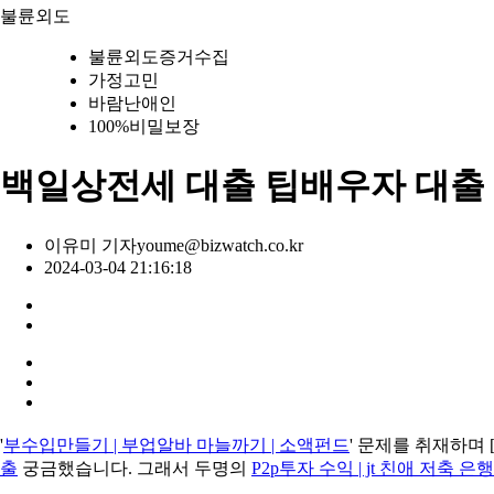
불륜외도
불륜외도증거수집
가정고민
바람난애인
100%비밀보장
백일상전세 대출 팁배우자 대출
이유미 기자
youme@bizwatch.co.kr
2024-03-04 21:16:18
'
부수입만들기 | 부업알바 마늘까기 | 소액펀드
' 문제를 취재하며 
출
궁금했습니다. 그래서 두명의
P2p투자 수익 | jt 친애 저축 은