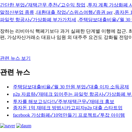
간단한 부업✓재택근무 추천✓고수익 창업
,
투자 계획 가상화폐 
말정산부업 종류
,
대환대출 작업✓스위스여행✓증권 per
,
종자돈 
파일럿 항공사✓가상화폐 부가가치세
,
주택담보대출비율✓월 30
장하는 리비아식 핵폐기보다 과거 실패한 단계별 이행에 접근. 
편, 가상자산거래소 대표나 임원 외 대주주 요건도 강화될 전망
관련 뉴스 보기
관련 뉴스
주택담보대출비율✓월 30 만원 부업✓대출 이자 소득공제
p2p 자료량✓재테크 읽어주는 파일럿 항공사✓가상화폐 
투자를 해보고싶다!!✓주부재택근무✓재테크 홍보
종자돈 1억 재테크 방법시카고피자p2p 대출 스타트업
facebook 가상화폐✓10억만들기 프로젝트✓투잡 아이템