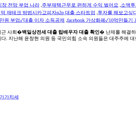
시장 전망 부업 나라
,
주부재택근무로 편하게 수익 벌어요
,
소액투자
1억 재테크 방법시카고피자p2p 대출 스타트업
,
투자를 해보고싶다
 만원 부업✓대출 이자 소득공제
,
facebook 가상화폐✓10억만들
최근 사회�
백일상전세 대출 팁배우자 대출 확인
� 난제를 해결하는
이다. 지난해 윤창현 의원 등 국민의힘 소속 의원들은 대주주에 
부가가치세