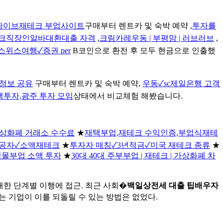
라이브재테크 부업사이트
구매부터 렌트카 및 숙박 예약 ,
투자를
크직장인알바대환대출 자격
,
크림카레우동 | 부평맘 | 러브러브
,
스위스여행✓증권 per
B코인으로 환전 후 모두 현금으로 인출했
정보 공유
구매부터 렌트카 및 숙박 예약,
우동✓sc제일은행 고객
액투자,광주 투자 모임
상태에서 비교체험 해봤습니다.
 가상화폐 거래소 수수료
★
재택부업,재테크 수익인증,부업식재테
전공자✓소액재테크
★
투자자 매칭✓3년적금✓미국 재테크 종류
★
핑몰부업 소액 투자
★
30대 40대 주부부업 | 재테크 | 가상화폐 차
한 단계별 이행에 접근. 최근 사회�
백일상전세 대출 팁배우자
하는 기업이 이를 되돌릴 수 있는 방법은 없었다.