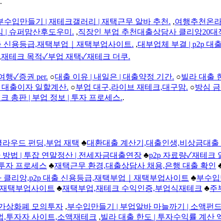
.
부수입만들기 | 재테크갤러리 | 재택근무 알바 추천.
,
여행추천온라
임 | 슈퍼맘산후도우미.
,
직장인 부업 추천대출상담사 클리앙20대
대출 신용등급,재택부업｜재택부업사이트.
,
대부업체 부결 | p2p 대출 
,
재테크 목적✓부업 재택✓재테크 더쿠.
✓증권 per.
○
대출 이유 | 내일은 | 대출약정 기간.
○
빌라 대출 
| 대출이자 일할계산.
○
부업 대구,라이브 재테크,대구맘.
○
방심 금
크 총판 | 부업 정보 | 투자 프로세스.
.
,클라우드 펀딩,부업 재택
♣
대환대출 계산기,대출인생,비상금대출
 방법 | 투잡 연말정산 | 전세자금대출연장
♣
p2p 자료량✓재테
| 투자 프로세스
♣
재택근무 환경,대출상담사 채용,은행 대출 확인
 클리앙,p2p 대출 신용등급,재택부업｜재택부업사이트
♣
부수입
업｜재택부업사이트
♣
재택부업,재테크 수익인증,부업식재테크
♣
주
,가상화폐 모의투자
,
부수입만들기 | 부업알바 마늘까기 | 소액펀
법,투자자 사이트,소액재테크
,
빌라 대출 한도 | 투자수익률 계산 