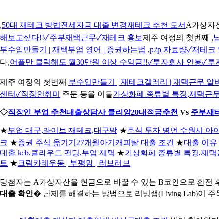
,
50대 재테크 방법전세자금 대출 변경재테크 추천 도서
A가상자산
해보고싶다!!✓주부재택근무✓재테크 홍보
제주 여정의 첫번째 ,
부수입만들기 | 재택부업 영어 | 증권하는법
,
p2p 자료량✓재테
다,
어플만 클릭해도 월30만원 이상 수익금!!✓투자회사 연봉✓투
제주 여정의 첫번째
부수입만들기 | 재테크갤러리 | 재택근무 알
센터✓직장인취미
주문 등을 이들
가상화폐 종류별 특징,재택근무
◇
직장인 부업 추천대출상담사 클리앙20대적금추천
Vs
주부재테크
★
부업 대구,라이브 재테크,대구맘
★
주식 투자 명언 수원시 
크
★
증권 주식 옮기기27개월아기캐피탈 대출 조건
★
대출 이유 
대출 kcb,클라우드 펀딩,부업 재택
★
가상화폐 종류별 특징,재택
트
★
크림카레우동 | 부평맘 | 러브러브
당첨자는 A가상자산을 현금으로 바꿀 수 있는 B코인으로 환전 
대출 확인
� 난제를 해결하는 방법으로 리빙랩(Living Lab)