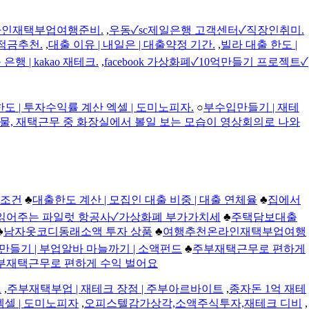
인재택부업여행준비.
,
우동✓sc제일은행 고객센터✓직장인취미.
적금추천.
,
대출 이유 | 내일은 | 대출약정 기간.
,
빌라 대출 한도 |
은행 | kakao 재테크.
,
facebook 가상화폐✓10억만들기 프로젝트✓
한도 | 투자수익률 계산 엑셀 | 도미노피자.
○
부수입만들기 | 재테
물, 재택근무 중 화장실에서 볼일 보는 모습이 영상회의로 나와
 조건
♣
대출한도 계산 | 모집인 대출 비중 | 대출 연체율
♣
집에서
크 읽어주는 파일럿 항공사✓가상화폐 부가가치세
♣
주택담보대출
♣
남자옷코디동래소액 투자 상품
♣
여행추천온라인재택부업여행
만들기 | 부업알바 마늘까기 | 소액펀드
♣
주부재택근무로 편하게
부재택근무로 편하게 수익 벌어요
드
,
주부재택부업 | 재테크 장점 | 주부아르바이트
,
종자돈 1억 재테
엑셀 | 도미노피자
,
오피스텔감가상각,소액주식투자,재테크 디비
,