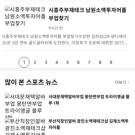
오…
시흥주부재테크 남원소액투자어플
부업찾기
9시간 전
시흥주부재테크 남원소액투자어플 부업찾기수상한 김하성(29·샌디에이
고)은 2년 연속 골드글러브에 도전한다. 이정후가 프로에 데뷔한 2017년
부터 김하성이 MLB에 진출…
p
p
p
p
p
p
p
p
p
1
2
3
4
5
6
7
8
9
a
a
a
a
a
a
a
a
a
많이 본 스포츠 뉴스
g
더보기
g
g
g
g
g
g
g
g
e
e
e
e
e
e
e
e
e
서대문재택알바부업 몽탄면부업 트라이앵글 블
루 1화
부산직장인알바 광진소액재테크샵 김제소액투
자어플