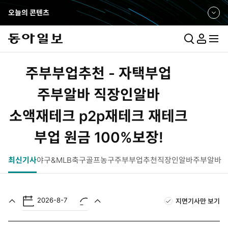
오늘의 콘텐츠
펼
쳐
보
통
마
전
기
합
이
체
검
페
메
주부부업추천 - 자택부업
색
이
뉴
지
펼
주부알바 직장인알바
치
소액재테크 p2p재테크 재테크
기
부업 원금 100%보장!
최신기사
야구&MLB
축구
골프
농구
주부부업추천
직장인알바
주부알바
2026-8-7
지면기사만 보기