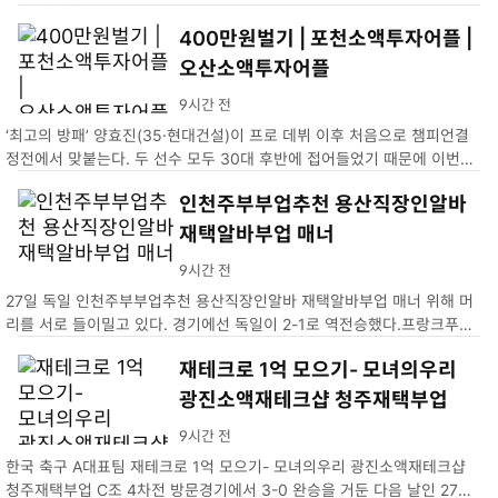
400만원벌기 | 포천소액투자어플 |
오산소액투자어플
9시간 전
‘최고의 방패’ 양효진(35·현대건설)이 프로 데뷔 이후 처음으로 챔피언결
정전에서 맞붙는다. 두 선수 모두 30대 후반에 접어들었기 때문에 이번이
마지막 챔프전 맞대결이 될 수도 있다.400만원벌기 | 포천소액투자어플 |
인천주부부업추천 용산직장인알바
오산소액투자어플
재택알바부업 매너
9시간 전
27일 독일 인천주부부업추천 용산직장인알바 재택알바부업 매너 위해 머
리를 서로 들이밀고 있다. 경기에선 독일이 2-1로 역전승했다.프랑크푸르
트=AP 뉴시스
재테크로 1억 모으기- 모녀의우리
광진소액재테크샵 청주재택부업
9시간 전
한국 축구 A대표팀 재테크로 1억 모으기- 모녀의우리 광진소액재테크샵
청주재택부업 C조 4차전 방문경기에서 3-0 완승을 거둔 다음 날인 27일