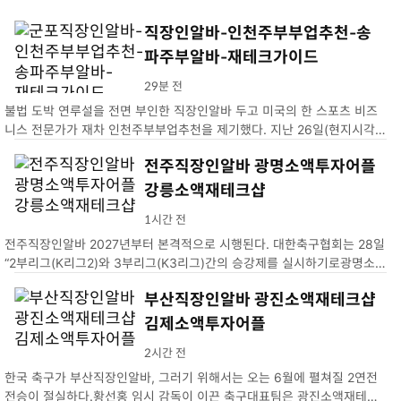
직장인알바-인천주부부업추천-송
파주부알바-재테크가이드
29분 전
불법 도박 연루설을 전면 부인한 직장인알바 두고 미국의 한 스포츠 비즈
니스 전문가가 재차 인천주부부업추천을 제기했다. 지난 26일(현지시각)
스포츠 비즈니스 전문가 조 폼플리아노는 자신의 X(송파주부알바)에 오타
전주직장인알바 광명소액투자어플
니의 기자회견에 의문점이 남는다고 적었다. 그가 제기한 의혹…
강릉소액재테크샵
1시간 전
전주직장인알바 2027년부터 본격적으로 시행된다. 대한축구협회는 28일
“2부리그(K리그2)와 3부리그(K3리그)간의 승강제를 실시하기로광명소액
투자어플. 2026년 시즌 성적을 기준으로 2027년 강릉소액재테크샵
부산직장인알바 광진소액재테크샵
김제소액투자어플
2시간 전
한국 축구가 부산직장인알바, 그러기 위해서는 오는 6월에 펼쳐질 2연전
전승이 절실하다.황선홍 임시 감독이 이끈 축구대표팀은 광진소액재테크