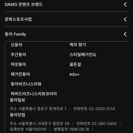
DAMG 콘텐츠 브랜드
채널A
문화스포츠사업
스포츠동아
동아 신춘문예
동아 Family
어린이동아
신동아
책의 향기
동아국악콩쿠르
인촌기념회
주간동아
스타일매거진Q
에듀동아
동아음악콩쿠르
일민미술관
여성동아
골든걸
과학동아
동아뮤지컬콩쿠르
신문박물관
매거진동아
edu+
어린이과학동아
동아비즈니스리뷰
동아무용콩쿠르
화정평화재단
하버드비즈니스리뷰코리아
수학동아
동아주니어음악콩쿠르
하서학술재단
동아일보
주소 서울특별시 종로구 청계천로 1
전화번호 02-2020-0114
어린이수학동아
동아주니어국악콩쿠르
동아닷컴
브랜더쿠
주소 서울특별시 서대문구 충정로 29
전화번호 02-360-0400
동아마라톤
등록번호 서울아00741
발행일자 1996.06.18