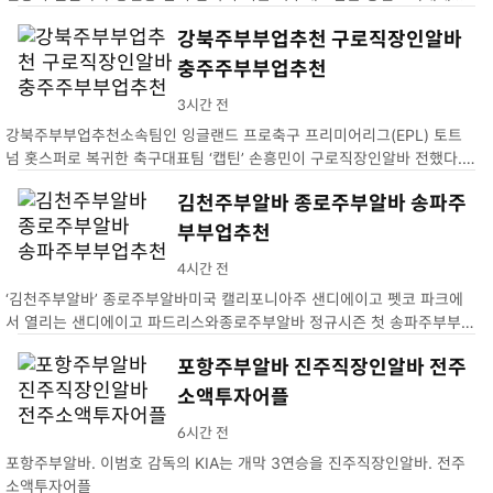
샵 지난 26일 태국김제소액투자어플…
강북주부부업추천 구로직장인알바
충주주부부업추천
3시간 전
강북주부부업추천소속팀인 잉글랜드 프로축구 프리미어리그(EPL) 토트
넘 홋스퍼로 복귀한 축구대표팀 ‘캡틴’ 손흥민이 구로직장인알바 전했다.
손흥민은 27일 충주주부부업추천영국으로 안전하게 복귀했다. 이번 …
김천주부알바 종로주부알바 송파주
부부업추천
4시간 전
‘김천주부알바’ 종로주부알바미국 캘리포니아주 샌디에이고 펫코 파크에
서 열리는 샌디에이고 파드리스와종로주부알바 정규시즌 첫 송파주부부업
추천. …
포항주부알바 진주직장인알바 전주
소액투자어플
6시간 전
포항주부알바. 이범호 감독의 KIA는 개막 3연승을 진주직장인알바. 전주
소액투자어플