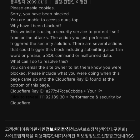
등록일자 2009.01.16
발행·편집인 이명건
IT동아
동아연극상
Please enable cookies.
Sorry, you have been blocked
게임동아
LG와 함께 하는 서울국제음악콩쿠르
You are unable to access
ouus.top
Why have I been blocked?
This website is using a security service to protect itself
제주 국제사진공모전
from online attacks. The action you just performed
triggered the security solution. There are several actions
that could trigger this block including submitting a certain
word or phrase, a SQL command or malformed data.
What can I do to resolve this?
You can email the site owner to let them know you were
blocked. Please include what you were doing when this
page came up and the Cloudflare Ray ID found at the
bottom of this page.
Cloudflare Ray ID:
a277c47cce8cbdda
•
Your IP:
Click to reveal
111.92.189.30
•
Performance & security by
Cloudflare
고객센터
이용약관
개인정보처리방침
청소년보호정책(책임자:구민회)
사이트맵
저작물 이용
제휴안내
기사의견·제보
정정보도신청
광고안내
RSS